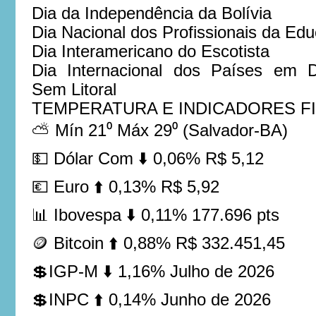
Dia da Independência da Bolívia
Dia Nacional dos Profissionais da Ed
Dia Interamericano do Escotista
Dia Internacional dos Países em D
Sem Litoral
TEMPERATURA E INDICADORES F
⛅ Mín 21⁰ Máx 29⁰ (Salvador-BA)
💵 Dólar Com ⬇️ 0,06% R$ 5,12
💶 Euro ⬆️ 0,13% R$ 5,92
📊 Ibovespa ⬇️ 0,11% 177.696 pts
🪙 Bitcoin ⬆️ 0,88% R$ 332.451,45
💲IGP-M ⬇️ 1,16% Julho de 2026
💲INPC ⬆️ 0,14% Junho de 2026