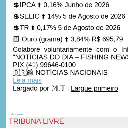
💲IPCA ⬆️ 0,16% Junho de 2026
💲SELIC ⬆️ 14% 5 de Agosto de 2026
💲TR ⬆️ 0,17% 5 de Agosto de 2026
🟨 Ouro (grama) ⬆️ 3,84% R$ 695,79
Colabore voluntariamente com o Inf
“NOTÍCIAS DO DIA – FISHING NEW
PIX (41) 99646-0100
🇧🇷📰 NOTÍCIAS NACIONAIS
Leia mais
Largado por
𝕄.𝕋
|
Largue primeiro
6 de
agosto
TRIBUNA LIVRE