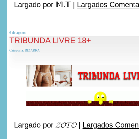
Largado por
𝕄.𝕋
|
Largados Comentar
6 de
agosto
TRIBUNDA LIVRE 18+
Categoria:
BIZARRA
Largado por
𝓩𝓞𝓣𝓞
|
Largados Coment