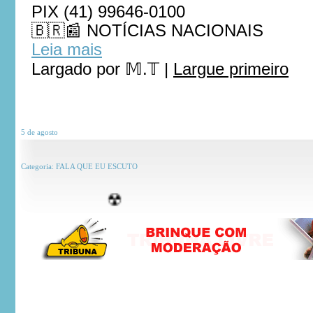
PIX (41) 99646-0100
🇧🇷📰 NOTÍCIAS NACIONAIS
Leia mais
Largado por
𝕄.𝕋
|
Largue primeiro
5 de
agosto
Categoria:
FALA QUE EU ESCUTO
☢
***