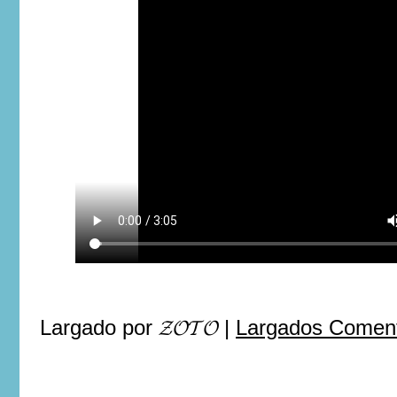
Largado por
𝓩𝓞𝓣𝓞
|
Largados Coment