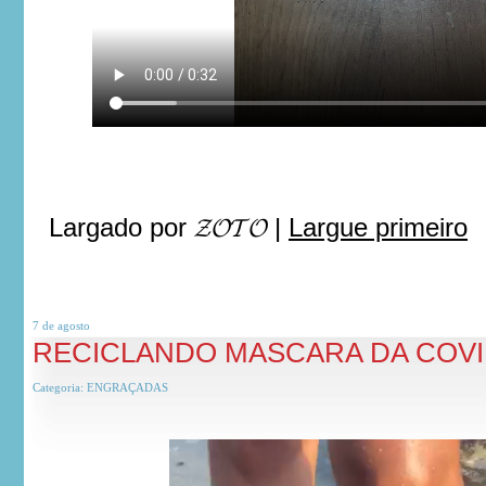
Largado por
𝓩𝓞𝓣𝓞
|
Largue primeiro
7 de
agosto
RECICLANDO MASCARA DA COV
Categoria:
ENGRAÇADAS