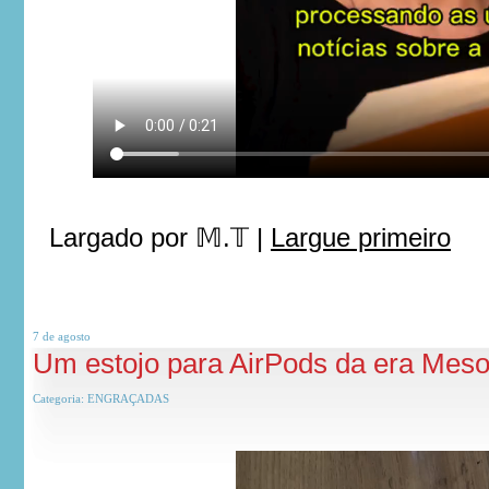
Largado por
𝕄.𝕋
|
Largue primeiro
7 de
agosto
Um estojo para AirPods da era Meso
Categoria:
ENGRAÇADAS