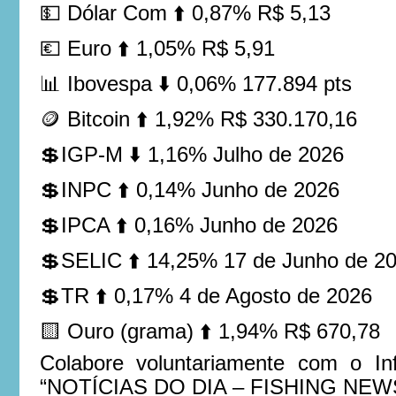
💵 Dólar Com ⬆️ 0,87% R$ 5,13
💶 Euro ⬆️ 1,05% R$ 5,91
📊 Ibovespa ⬇️ 0,06% 177.894 pts
🪙 Bitcoin ⬆️ 1,92% R$ 330.170,16
💲IGP-M ⬇️ 1,16% Julho de 2026
💲INPC ⬆️ 0,14% Junho de 2026
💲IPCA ⬆️ 0,16% Junho de 2026
💲SELIC ⬆️ 14,25% 17 de Junho de 2
💲TR ⬆️ 0,17% 4 de Agosto de 2026
🟨 Ouro (grama) ⬆️ 1,94% R$ 670,78
Colabore voluntariamente com o Inf
“NOTÍCIAS DO DIA – FISHING NEW