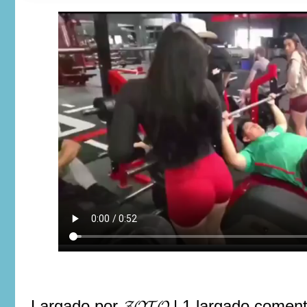
Largado por
𝓩𝓞𝓣𝓞
|
1 largado comen