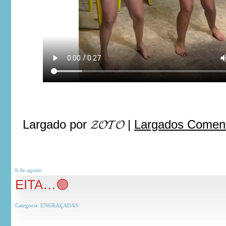
Largado por
𝓩𝓞𝓣𝓞
|
Largados Coment
6 de
agosto
EITA…🟣
Categoria:
ENGRAÇADAS