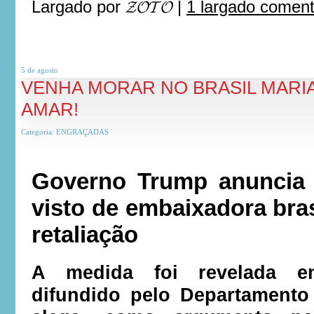
Largado por
𝓩𝓞𝓣𝓞
|
1 largado comen
5 de
agosto
VENHA MORAR NO BRASIL MARIA
AMAR!
Categoria:
ENGRAÇADAS
Governo Trump anuncia 
visto de embaixadora bras
retaliação
A medida foi revelada e
difundido pelo Departamento